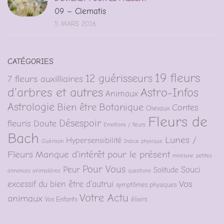
09 – Clematis
5 MARS 2016
CATÉGORIES
19 fleurs
12 guérisseurs
7 fleurs auxilliaires
d'arbres et autres
Astro-Infos
Animaux
Astrologie
Bien être
Botanique
Contes
Chevaux
Fleurs de
Désespoir
fleuris
Doute
Emotions / fleurs
Bach
Lunes /
Hypersensibilité
Guérison
Indice physique
Fleurs
Manque d'intérêt pour le présent
mirelune
petites
Pour Vous
Peur
Souci
Solitude
annonces animalières
questions
Vos
excessif du bien être d'autrui
symptômes physiques
Votre Actu
animaux
Vos Enfants
élixirs