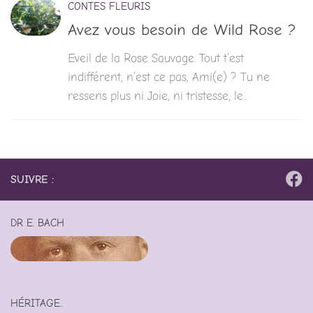
CONTES FLEURIS
Avez vous besoin de Wild Rose ?
Eveil de la Rose Sauvage. Tout t’est
indifférent, n’est ce pas, Ami(e) ? Tu ne
ressens plus ni Joie, ni tristesse, le...
SUIVRE :
DR E. BACH
HÉRITAGE..