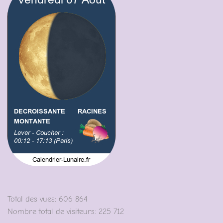
Total des vues:
606 864
Nombre total de visiteurs:
225 712