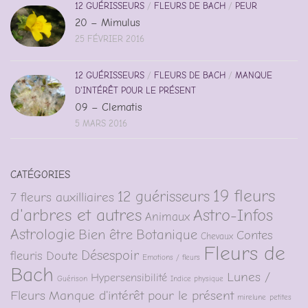
12 GUÉRISSEURS
/
FLEURS DE BACH
/
PEUR
20 – Mimulus
25 FÉVRIER 2016
12 GUÉRISSEURS
/
FLEURS DE BACH
/
MANQUE
D'INTÉRÊT POUR LE PRÉSENT
09 – Clematis
5 MARS 2016
CATÉGORIES
19 fleurs
12 guérisseurs
7 fleurs auxilliaires
d'arbres et autres
Astro-Infos
Animaux
Astrologie
Bien être
Botanique
Contes
Chevaux
Fleurs de
Désespoir
fleuris
Doute
Emotions / fleurs
Bach
Lunes /
Hypersensibilité
Guérison
Indice physique
Fleurs
Manque d'intérêt pour le présent
mirelune
petites