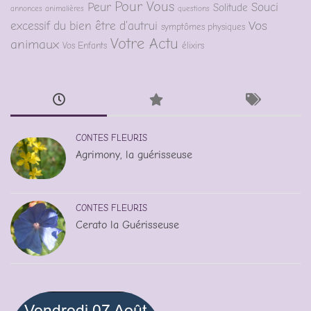
Pour Vous
Peur
Souci
Solitude
annonces animalières
questions
Vos
excessif du bien être d'autrui
symptômes physiques
Votre Actu
animaux
Vos Enfants
élixirs
CONTES FLEURIS
Agrimony, la guérisseuse
CONTES FLEURIS
Cerato la Guérisseuse