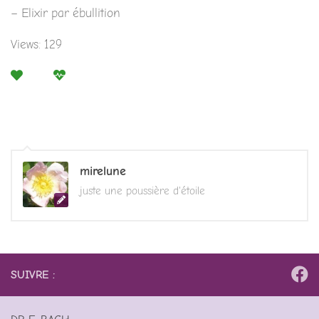
– Elixir par ébullition
Views: 129
mirelune
juste une poussière d'étoile
SUIVRE :