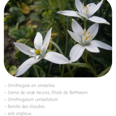
– Ornithogale en ombelles
– Dame de onze heures, Etoile de Bethleem
– Ornithogalum umbellatum
– famille des liliacées
– sols argileux,