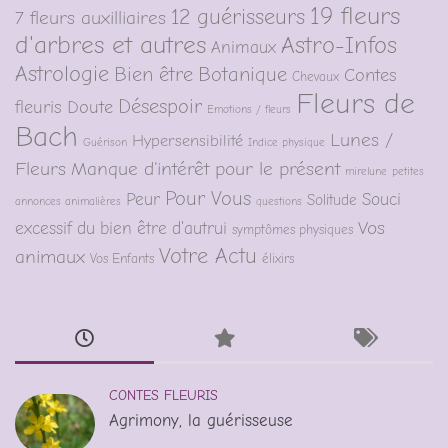
19 fleurs
12 guérisseurs
7 fleurs auxilliaires
d'arbres et autres
Astro-Infos
Animaux
Astrologie
Bien être
Botanique
Contes
Chevaux
Fleurs de
Désespoir
fleuris
Doute
Emotions / fleurs
Bach
Lunes /
Hypersensibilité
Guérison
Indice physique
Fleurs
Manque d'intérêt pour le présent
mirelune
petites
Pour Vous
Peur
Souci
Solitude
annonces animalières
questions
Vos
excessif du bien être d'autrui
symptômes physiques
Votre Actu
animaux
Vos Enfants
élixirs
CONTES FLEURIS
Agrimony, la guérisseuse