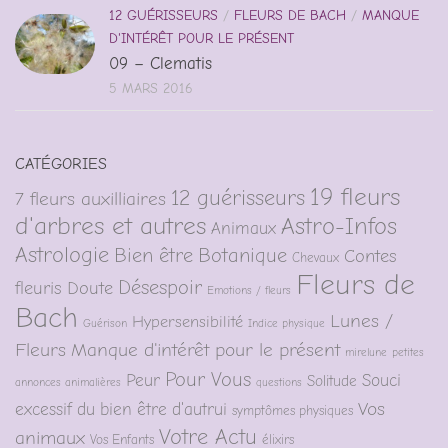
12 GUÉRISSEURS
/
FLEURS DE BACH
/
MANQUE
D'INTÉRÊT POUR LE PRÉSENT
09 – Clematis
5 MARS 2016
CATÉGORIES
19 fleurs
12 guérisseurs
7 fleurs auxilliaires
d'arbres et autres
Astro-Infos
Animaux
Astrologie
Bien être
Botanique
Contes
Chevaux
Fleurs de
Désespoir
fleuris
Doute
Emotions / fleurs
Bach
Lunes /
Hypersensibilité
Guérison
Indice physique
Fleurs
Manque d'intérêt pour le présent
mirelune
petites
Pour Vous
Peur
Souci
Solitude
annonces animalières
questions
Vos
excessif du bien être d'autrui
symptômes physiques
Votre Actu
animaux
Vos Enfants
élixirs