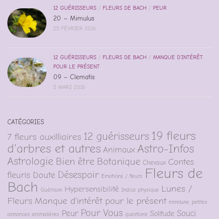
12 GUÉRISSEURS
/
FLEURS DE BACH
/
PEUR
20 – Mimulus
25 FÉVRIER 2016
12 GUÉRISSEURS
/
FLEURS DE BACH
/
MANQUE D'INTÉRÊT
POUR LE PRÉSENT
09 – Clematis
5 MARS 2016
CATÉGORIES
19 fleurs
12 guérisseurs
7 fleurs auxilliaires
d'arbres et autres
Astro-Infos
Animaux
Astrologie
Bien être
Botanique
Contes
Chevaux
Fleurs de
Désespoir
fleuris
Doute
Emotions / fleurs
Bach
Lunes /
Hypersensibilité
Guérison
Indice physique
Fleurs
Manque d'intérêt pour le présent
mirelune
petites
Pour Vous
Peur
Souci
Solitude
annonces animalières
questions