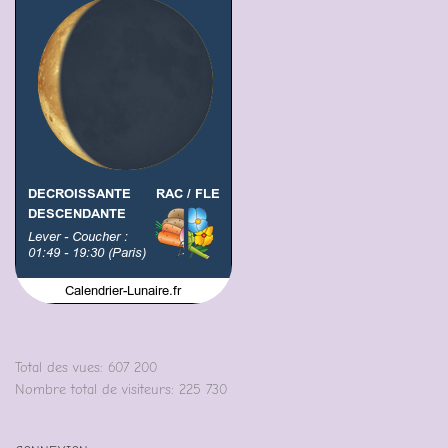
Total des vues:
607 200
Nombre total de visiteurs:
225 730