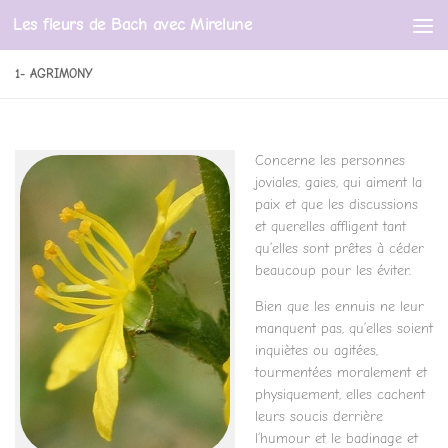
Les fleurs de Bach avec Mirelune
Skip to content
1- AGRIMONY
Concerne les personnes
joviales, gaies, qui aiment la
paix et que les discussions
et querelles affligent tant
qu’elles sont prêtes à céder
beaucoup pour les éviter.
Bien que les ennuis ne leur
manquent pas, qu’elles soient
inquiètes ou agitées,
tourmentées moralement et
physiquement, elles cachent
leurs soucis derrière
l’humour et le badinage et