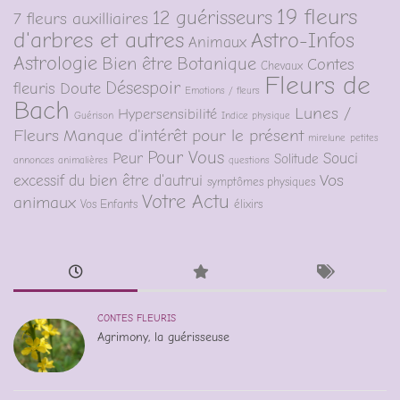
19 fleurs
12 guérisseurs
7 fleurs auxilliaires
d'arbres et autres
Astro-Infos
Animaux
Astrologie
Bien être
Botanique
Contes
Chevaux
Fleurs de
Désespoir
fleuris
Doute
Emotions / fleurs
Bach
Lunes /
Hypersensibilité
Guérison
Indice physique
Fleurs
Manque d'intérêt pour le présent
mirelune
petites
Pour Vous
Peur
Souci
Solitude
annonces animalières
questions
Vos
excessif du bien être d'autrui
symptômes physiques
Votre Actu
animaux
Vos Enfants
élixirs
CONTES FLEURIS
Agrimony, la guérisseuse