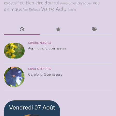
Vos
excessif du bien être d'autrui
symptômes physiques
Votre Actu
animaux
Vos Enfants
élixirs
CONTES FLEURIS
Agrimony, la guérisseuse
CONTES FLEURIS
Cerato la Guérisseuse