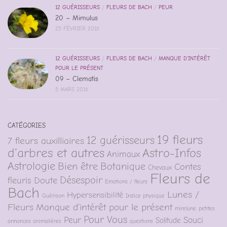
12 GUÉRISSEURS
/
FLEURS DE BACH
/
PEUR
20 – Mimulus
25 FÉVRIER 2016
12 GUÉRISSEURS
/
FLEURS DE BACH
/
MANQUE D'INTÉRÊT
POUR LE PRÉSENT
09 – Clematis
5 MARS 2016
CATÉGORIES
19 fleurs
12 guérisseurs
7 fleurs auxilliaires
d'arbres et autres
Astro-Infos
Animaux
Astrologie
Bien être
Botanique
Contes
Chevaux
Fleurs de
Désespoir
fleuris
Doute
Emotions / fleurs
Bach
Lunes /
Hypersensibilité
Guérison
Indice physique
Fleurs
Manque d'intérêt pour le présent
mirelune
petites
Pour Vous
Peur
Souci
Solitude
annonces animalières
questions